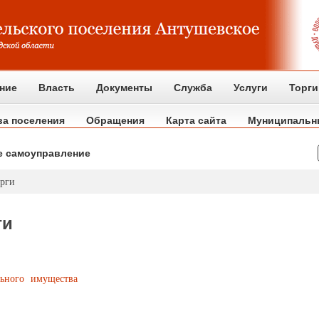
ние
Власть
Документы
Служба
Услуги
Торги
ва поселения
Обращения
Карта сайта
Муниципальн
е самоуправление
рги
ги
льного имущества