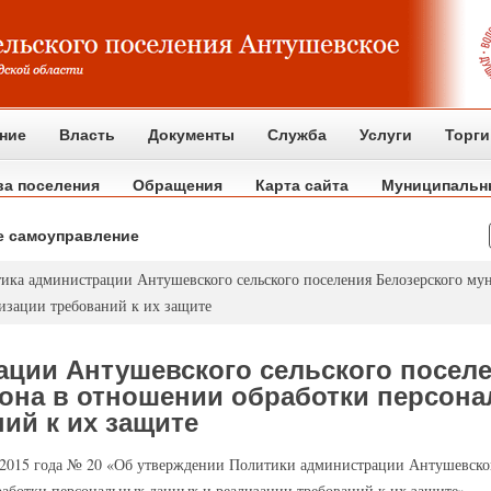
ние
Власть
Документы
Служба
Услуги
Торги
ва поселения
Обращения
Карта сайта
Муниципальн
е самоуправление
ика администрации Антушевского сельского поселения Белозерского му
изации требований к их защите
ации Антушевского сельского посел
она в отношении обработки персон
ий к их защите
 2015 года № 20 «Об утверждении Политики администрации Антушевского
аботки персональных данных и реализации требований к их защите»