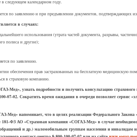
е в следующем календарном году.
тся по заявлению и при предъявлении документов, подтверждающих из
вляется в случаях:
дальнейшего использования (утрата частей документа, разрывы, частично
го полиса и другие);
ется по заявлению.
нтии обеспечения прав застрахованных на бесплатную медицинскую пом
ься в страховую компанию.
АЗ-Мед», узнать подробности и получить консультацию страхового 
100-07-02. Сократить время ожидания в очереди позволяет сервис «э
АЗ-Мед» напоминает, что в целях реализации Федерального Закона 
№ 181-ФЗ АО «Страховая компания «СОГАЗ-Мед» в случае необходимо
обращений и др.) маломобильным группам населения и инвалидам на
уточного контакт-центра 8-800-100-07-02 или на сайте
www.sogaz-me