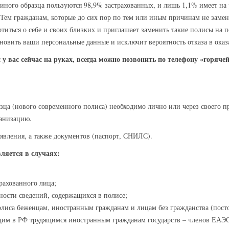
ного образца пользуются 98,9% застрахованных, и лишь 1,1% имеет на р
. Тем гражданам, которые до сих пор по тем или иным причинам не замен
иться о себе и своих близких и приглашает заменить такие полисы на
новить ваши персональные данные и исключит вероятность отказа в ок
 у вас сейчас на руках, всегда можно позвонить по телефону «горячей
ца (нового современного полиса) необходимо лично или через своего пр
ганизацию.
явления, а также документов (паспорт, СНИЛС).
яется в случаях:
рахованного лица;
ости сведений, содержащихся в полисе;
олиса беженцам, иностранным гражданам и лицам без гражданства (по
им в РФ трудящимся иностранным гражданам государств – членов ЕАЭС,