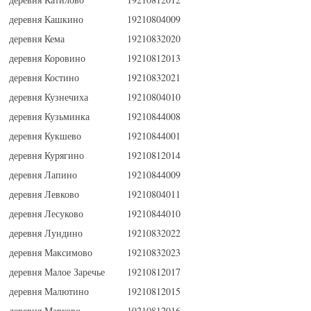
деревня Кашкино
19210804009
деревня Кема
19210832020
деревня Коровино
19210812013
деревня Костино
19210832021
деревня Кузнечиха
19210804010
деревня Кузьминка
19210844008
деревня Кукшево
19210844001
деревня Курягино
19210812014
деревня Лапино
19210844009
деревня Левково
19210804011
деревня Лесуково
19210844010
деревня Лундино
19210832022
деревня Максимово
19210832023
деревня Малое Заречье
19210812017
деревня Малютино
19210812015
деревня Марково
19210812016