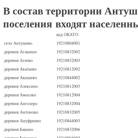
В состав территории Антуш
поселения входят населенн
код ОКАТО
село Антушево
19210804001
деревня Агашино
19210832002
деревня Агеево
19210832003
деревня Акатьево
19210812002
деревня Акишево
19210844002
деревня Алексино
19210812003
деревня Амосово
19210812004
деревня Ангозеро
19210832004
деревня Антоново
19210832005
деревня Ануфриево
19210844003
деревня Бакино
19210832006
деревня Березник
19210804002