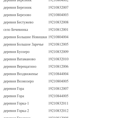
деревня Березник
19210832007
деревня Березово
19210804003
деревня Бестужево
19210832008
село Бечевинка
19210812001
деревня Большие Новишки
19210804004
деревня Большое Заречье
19210812005
деревня Буозеро
19210832009
деревня Ватаманово
19210832010
деревня Верещагино
19210812006
деревня Воздвиженье
19210844004
деревня Возмозеро
19210804005
деревня Гора
19210812007
деревня Гора
19210844005
деревня Горка-1
19210832011
деревня Горка-2
19210832012
деревня Гридино
19210812008