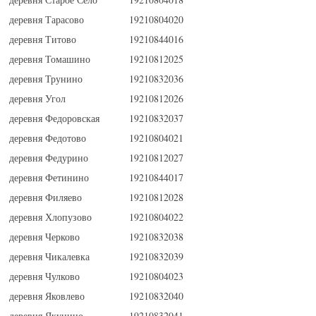
деревня Тарасово
19210804020
деревня Титово
19210844016
деревня Томашино
19210812025
деревня Трунино
19210832036
деревня Угол
19210812026
деревня Федоровская
19210832037
деревня Федотово
19210804021
деревня Федурино
19210812027
деревня Фетинино
19210844017
деревня Филяево
19210812028
деревня Хлопузово
19210804022
деревня Черково
19210832038
деревня Чикалевка
19210832039
деревня Чулково
19210804023
деревня Яковлево
19210832040
деревня Якунино
19210832041