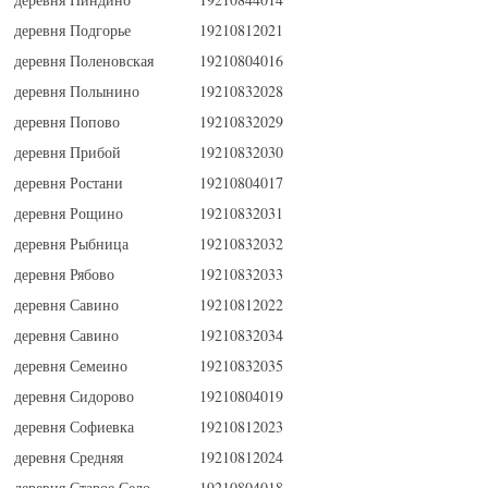
деревня Подгорье
19210812021
деревня Поленовская
19210804016
деревня Полынино
19210832028
деревня Попово
19210832029
деревня Прибой
19210832030
деревня Ростани
19210804017
деревня Рощино
19210832031
деревня Рыбница
19210832032
деревня Рябово
19210832033
деревня Савино
19210812022
деревня Савино
19210832034
деревня Семеино
19210832035
деревня Сидорово
19210804019
деревня Софиевка
19210812023
деревня Средняя
19210812024
деревня Старое Село
19210804018