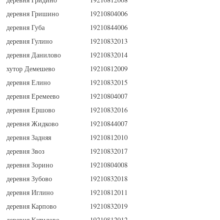
деревня Гришино
19210804006
деревня Губа
19210844006
деревня Гулино
19210832013
деревня Данилово
19210832014
хутор Демешево
19210812009
деревня Елино
19210832015
деревня Еремеево
19210804007
деревня Ершово
19210832016
деревня Жидково
19210844007
деревня Задняя
19210812010
деревня Звоз
19210832017
деревня Зорино
19210804008
деревня Зубово
19210832018
деревня Иглино
19210812011
деревня Карпово
19210832019
деревня Катилово
19210812012