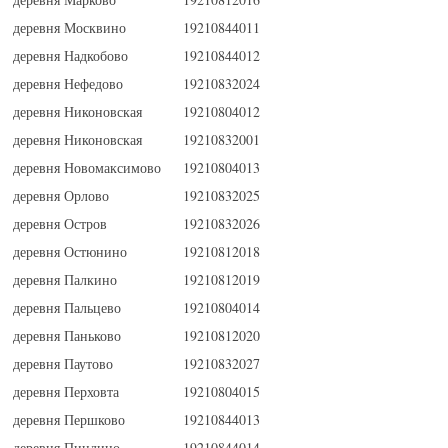
деревня Москвино
19210844011
деревня Надкобово
19210844012
деревня Нефедово
19210832024
деревня Никоновская
19210804012
деревня Никоновская
19210832001
деревня Новомаксимово
19210804013
деревня Орлово
19210832025
деревня Остров
19210832026
деревня Остюнино
19210812018
деревня Палкино
19210812019
деревня Пальцево
19210804014
деревня Паньково
19210812020
деревня Паутово
19210832027
деревня Перховта
19210804015
деревня Першково
19210844013
деревня Пиндино
19210844014