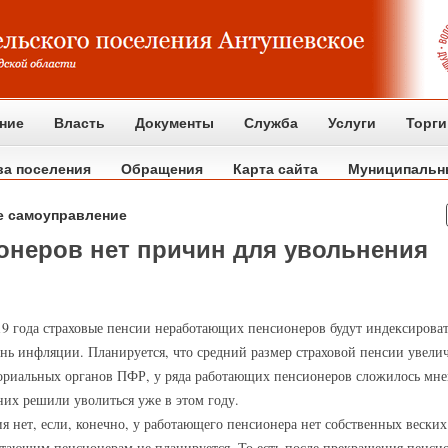
ние
Власть
Документы
Служба
Услуги
Торги
ва поселения
Обращения
Карта сайта
Муниципальн
е самоуправление
онеров нет причин для увольнения
019 года страховые пенсии неработающих пенсионеров будут индексирова
нь инфляции. Планируется, что средний размер страховой пенсии увелич
ториальных органов ПФР, у ряда работающих пенсионеров сложилось мн
них решили уволиться уже в этом году.
 нет, если, конечно, у работающего пенсионера нет собственных веских 
ающим пенсионерам не планируется. То есть после прекращения пенсион