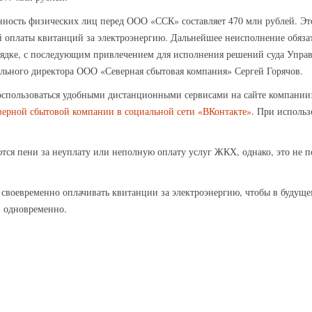
енность физических лиц перед ООО «ССК» составляет 470 млн рублей. 
 оплаты квитанций за электроэнергию. Дальнейшее неисполнение обязат
рядке, с последующим привлечением для исполнения решений суда Упра
рального директора ООО «Северная сбытовая компания» Сергей Горячов.
оспользоваться удобными дистанционными сервисами на сайте компании
верной сбытовой компании в социальной сети «ВКонтакте»
. При использ
ся пени за неуплату или неполную оплату услуг ЖКХ, однако, это не 
 своевременно оплачивать квитанции за электроэнергию, чтобы в будуще
в одновременно.