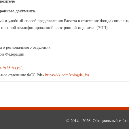
носителе
тронного документа.
й и удобный способ представления Расчета в отделение Фонда социальн
усиленной квалифицированной электронной подписью (ЭЦП).
ого регионального отделения
кой Федерации
s://r35.fss.ru/
,
льное отделение ФСС РФ»
https://vk.com/vologda_fss
© 2014 - 2026, Официальный сайт с