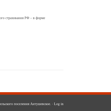
ого страхования РФ – в форме
ельского поселения Антушевское. ·
Log in