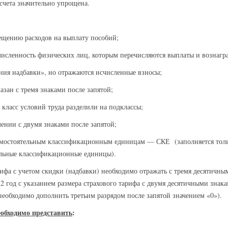
счета значительно упрощена.
ещению расходов на выплату пособий;
 численность физических лиц, которым перечисляются выплаты и вознагр
ления надбавки», но отражаются исчисленные взносы;
казан с тремя знаками после запятой;
3 класс условий труда разделили на подклассы;
ении с двумя знаками после запятой;
 самостоятельным классификационным единицам — СКЕ (заполняется толь
ельные классификационные единицы).
рифа с учетом скидки (надбавки) необходимо отражать с тремя десятичны
2 год с указанием размера страхового тарифа с двумя десятичными знака
еобходимо дополнить третьим разрядом после запятой значением «0»).
необходимо представить
: