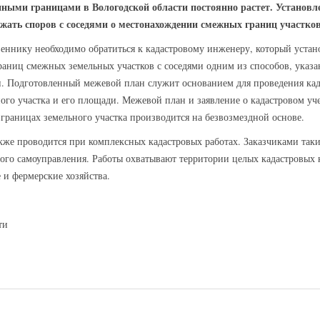
нными границами в Вологодской области постоянно растет. Установл
ежать споров с соседями о местонахождении смежных границ участков
веннику необходимо обратиться к кадастровому инженеру, который устан
раниц смежных земельных участков с соседями одним из способов, указа
н. Подготовленный межевой план служит основанием для проведения кад
го участка и его площади. Межевой план и заявление о кадастровом уч
раницах земельного участка производится на безвозмездной основе.
кже проводится при комплексных кадастровых работах. Заказчиками так
ного самоуправления. Работы охватывают территории целых кадастровых 
 и фермерские хозяйства.
ти