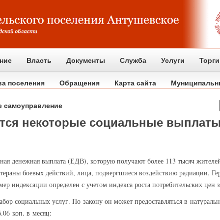
ние
Власть
Документы
Служба
Услуги
Торги
ва поселения
Обращения
Карта сайта
Муниципальн
е самоуправление
атся некоторые социальные выплат
ая денежная выплата (ЕДВ), которую получают более 113 тысяч жителе
етераны боевых действий, лица, подвергшиеся воздействию радиации, Ге
мер индексации определен с учетом индекса роста потребительских цен з
бор социальных услуг. По закону он может предоставляться в натураль
.06 коп. в месяц: