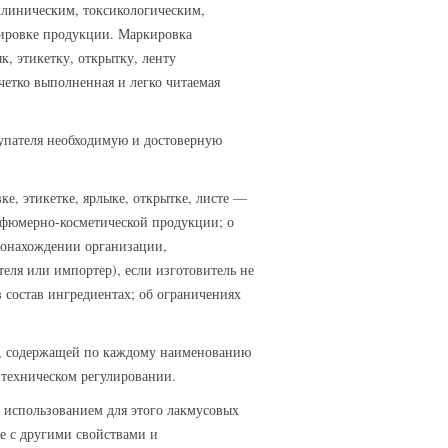
клиническим, токсикологическим,
кировке продукции. Маркировка
, этикетку, открытку, ленту
етко выполненная и легко читаемая
купателя необходимую и достоверную
е, этикетке, ярлыке, открытке, листе —
рфюмерно-косметической продукции; о
тонахождении организации,
еля или импортер), если изготовитель не
 состав ингредиентах; об ограничениях
ар, содержащей по каждому наименованию
 техническом регулировании.
с использованием для этого лакмусовых
е с другими свойствами и