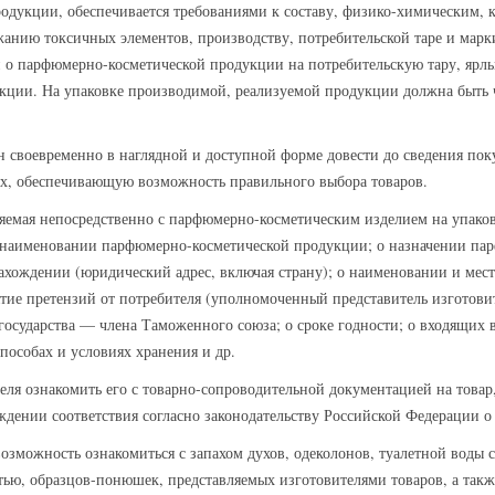
одукции, обеспечивается требованиями к составу, физико-химическим, 
анию токсичных элементов, производству, потребительской таре и мар
о парфюмерно-косметической продукции на потребительскую тару, ярлык
кции. На упаковке производимой, реализуемой продукции должна быть ч
н своевременно в наглядной и доступной форме довести до сведения по
ях, обеспечивающую возможность правильного выбора товаров.
яемая непосредственно с парфюмерно-косметическим изделием на упаковк
о наименовании парфюмерно-косметической продукции; о назначении па
ахождении (юридический адрес, включая страну); о наименовании и мес
ие претензий от потребителя (уполномоченный представитель изготовит
осударства — члена Таможенного союза; о сроке годности; о входящих в
пособах и условиях хранения и др.
еля ознакомить его с товарно-сопроводительной документацией на тов
рждении соответствия согласно законодательству Российской Федерации о
озможность ознакомиться с запахом духов, одеколонов, туалетной воды 
ю, образцов-понюшек, представляемых изготовителями товаров, а такж