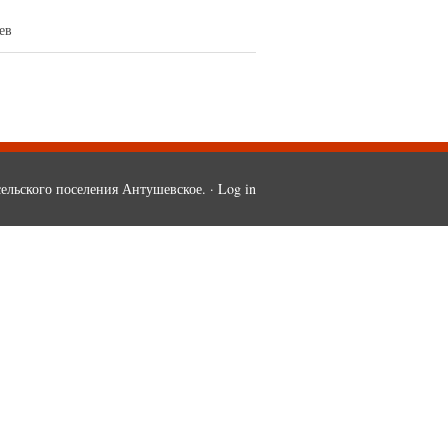
в
ельского поселения Антушевское. ·
Log in