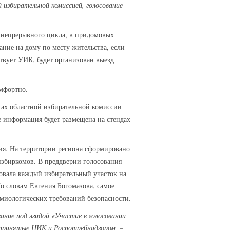
 избирательной комиссией, голосование
х непрерывного цикла, в придомовых
ание на дому по месту жительства, если
ствует УИК, будет организован выезд
омфортно.
ах областной избирательной комиссии
е информация будет размещена на стендах
ния. На территории региона сформировано
избиркомов. В преддверии голосования
довала каждый избирательный участок на
о словам Евгения Богомазова, самое
миологических требований безопасности.
ание под эгидой «Участие в голосовании
едпринятые ЦИК и Роспотребнадзором,
–