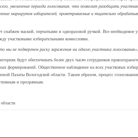
сего, увеличение периода голосования, что позволит разобщить участник
деление маршрутов избирателей, проветриваемые и тщательно обрабаты
т снабжен маской, перчатками и одноразовой ручкой. Все необходимое у
ежду участковыми избирательными комиссиями.
о мы не подвергнем риску заражения ни одного участника голосования»
риториях будут обеспечивать более двух тысяч сотрудников правоохранит
ых формирований. Общественное наблюдение на всех участковых избира
венной Палаты Вологодской области. Таким образом, процесс голосовани
гитимным и прозрачным.
 области