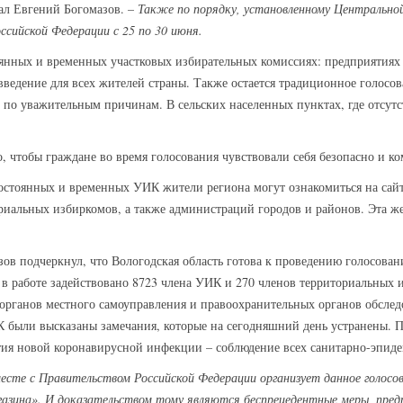
зал Евгений Богомазов. –
Также по порядку, установленному Центральной
ийской Федерации с 25 по 30 июня.
оянных и временных участковых избирательных комиссиях: предприятия
овведение для всех жителей страны. Также остается традиционное голосов
к по уважительным причинам. В сельских населенных пунктах, где отсут
, чтобы граждане во время голосования чувствовали себя безопасно и к
стоянных и временных УИК жители региона могут ознакомиться на сайт
ориальных избиркомов, а также администраций городов и районов. Эта ж
зов подчеркнул, что Вологодская область готова к проведению голосова
 в работе задействовано 8723 члена УИК и 270 членов территориальных 
 органов местного самоуправления и правоохранительных органов обсле
 были высказаны замечания, которые на сегодняшний день устранены. П
тия новой коронавирусной инфекции – соблюдение всех санитарно-эпиде
есте с Правительством Российской Федерации организует данное голосов
агазина». И доказательством тому являются беспрецедентные меры, пр