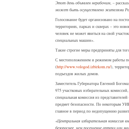
Этот день объявлен нерабочим
, – расска
может быть осуществлено жителями Росс
Голосование будет организовано на пост
территориях, парках и скверах – это нов
человек не может явиться на свой участо
специальных машин».
Такие строгие меры предприняты для того
С местоположением и режимом работы по
(
http://www.vologod.izbirkom.ru/
), террит
подъездов жилых домов.
Заместитель Губернатора Евгений Богома
975 участковых избирательных комиссий,
специальная комиссия из представителей
предмет безопасности. По некоторым УИК
главное в период по недопущению разви
«Центральная избирательная комиссия вм
безопаснее, чем посещение аптеки или м