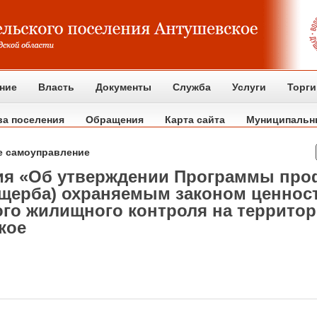
ние
Власть
Документы
Служба
Услуги
Торги
ва поселения
Обращения
Карта сайта
Муниципальн
е самоуправление
ия «Об утверждении Программы про
щерба) охраняемым законом ценност
го жилищного контроля на территор
кое