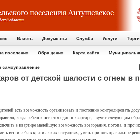
ние
Власть
Документы
Служба
Услуги
Торги
ва поселения
Обращения
Карта сайта
Муниципальн
е самоуправление
ров от детской шалости с огнем в 
ителей есть возможность организовать и постоянно контролировать досуг
равило, когда ребенок остается один в квартире, звучит следующим образ
ключить в квартире малейшую возможность возгорания, потопа, и прочи
меть вести себя в критических ситуациях, уметь принять правильное реш
бстановке, применяя свои навыки, знания и умения.