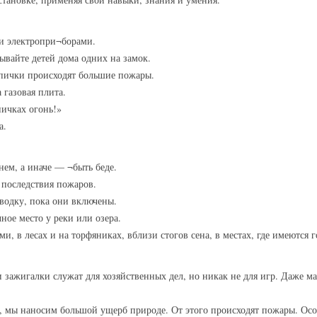
ми электропри¬борами.
рывайте детей дома одних на замок.
спички происходят большие пожары.
 газовая плита.
пичках огонь!»
а.
нем, а иначе — ¬быть беде.
 последствия пожаров.
оводку, пока они включены.
ное место у реки или озера.
ми, в лесах и на торфяниках, вблизи стогов сена, в местах, где имеются
 зажигалки служат для хозяйственных дел, но никак не для игр. Даже м
е, мы наносим большой ущерб природе. От этого происходят пожары. Осо