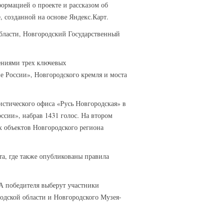
ормацией о проекте и рассказом об
, созданной на основе Яндекс.Карт.
бласти, Новгородский Государственный
жениями трех ключевых
е России», Новгородского кремля и моста
стического офиса «Русь Новгородская» в
ссии», набрав 1431 голос. На втором
х объектов Новгородского региона
а, где также опубликованы правила
А победителя выберут участники
родской области и Новгородского Музея-