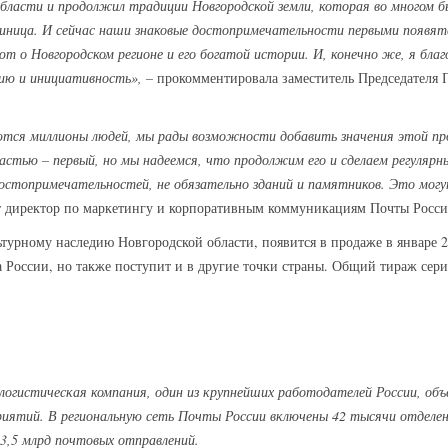
бласти и продолжил традиции Новгородской земли, которая во многом был
диница. И сейчас наши знаковые достопримечательности первыми появя
ют о Новгородском регионе и его богатой истории. И, конечно же, я благ
цию и инициативность», –
прокомментировала заместитель Председателя 
тся миллионы людей, мы рады возможности добавить значения этой прод
астью – первый, но мы надеемся, что продолжим его и сделаем регулярн
достопримечательностей, не обязательно зданий и памятников. Это мог
т директор по маркетингу и корпоративным коммуникациям Почты Росс
урному наследию Новгородской области, появится в продаже в январе 20
а России, но также поступит и в другие точки страны. Общий тираж сер
логистическая компания, один из крупнейших работодателей России, об
риятий. В региональную сеть Почты России включены 42 тысячи отделени
3,5 млрд почтовых отправлений.