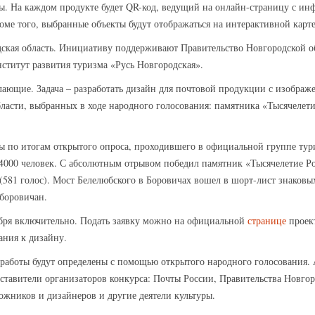
ы. На каждом продукте будет QR-код, ведущий на онлайн-страницу с инф
оме того, выбранные объекты будут отображаться на интерактивной карте
дская область. Инициативу поддерживают Правительство Новгородской о
ститут развития туризма «Русь Новгородская».
елающие. Задача – разработать дизайн для почтовой продукции с изобра
ласти, выбранных в ходе народного голосования: памятника «Тысячелети
 по итогам открытого опроса, проходившего в официальной группе тури
 4000 человек. С абсолютным отрывом победил памятник «Тысячелетие Ро
(581 голос). Мост Белелюбского в Боровичах вошел в шорт-лист знаковы
боровичан.
ября включительно. Подать заявку можно на официальной
странице
проект
ания к дизайну.
работы будут определены с помощью открытого народного голосования. 
дставители организаторов конкурса: Почты России, Правительства Новго
ожников и дизайнеров и другие деятели культуры.