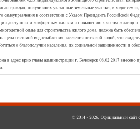
число граждан, получивших указанные земельные участки, в ходят семьи
го самоуправления в соответствии с Указом Президента Российской Феде
ации доступных и комфортным жильем и повышению качества жилищно-к
я многодетной семье для строительства жилого дома, должна быть обесп
оснащена системой водоснабжения населения питьевой водой, что свидет
ботиться о благополучии населения, их социальной защищенности и об
она в адрес врио главы администрации г. Белозерск 08.02.2017 внесено 
и.
© 2014 - 2026, Официальный сайт с