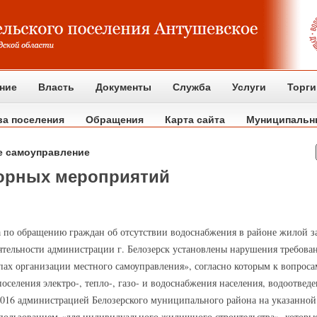
ние
Власть
Документы
Служба
Услуги
Торги
ва поселения
Обращения
Карта сайта
Муниципальн
е самоуправление
зорных мероприятий
 по обращению граждан об отсутствии водоснабжения в районе жилой за
еятельности администрации г. Белозерск установлены нарушения требовани
х организации местного самоуправления», согласно которым к вопросам
поселения электро-, тепло-, газо- и водоснабжения населения, водоотвед
.2016 администрацией Белозерского муниципального района на указанно
пользованием «для индивидуального жилищного строительства», которы