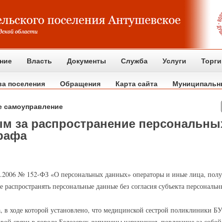
ние
Власть
Документы
Служба
Услуги
Торги
ва поселения
Обращения
Карта сайта
Муниципальн
е самоуправление
ым за распространение персональны
трафа
.07.2006 № 152-ФЗ «О персональных данных» операторы и иные лица, по
е распространять персональные данные без согласия субъекта персональ
, в ходе которой установлено, что медицинской сестрой поликлиники БУ
овой связи в городе Белозерск допущены нарушения, повлекшие за собо