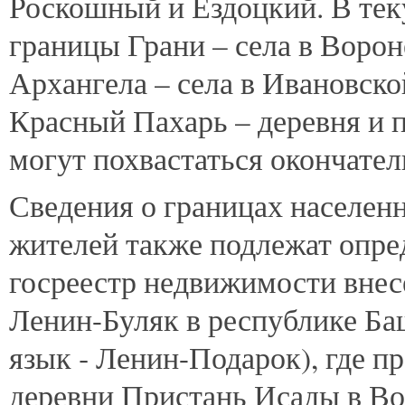
Роскошный и Ездоцкий. В тек
границы Грани – села в Ворон
Архангела – села в Ивановско
Красный Пахарь – деревня и п
могут похвастаться окончате
Сведения о границах населен
жителей также подлежат опред
госреестр недвижимости внес
Ленин-Буляк в республике Баш
язык ‑ Ленин-Подарок), где п
деревни Пристань Исады в Во