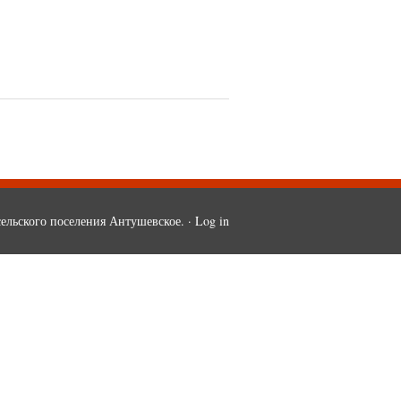
ельского поселения Антушевское. ·
Log in