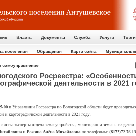
ние
Власть
Документы
Служба
Услуги
Торги
ва поселения
Обращения
Карта сайта
Муниципальн
е самоуправление
логодского Росреестра: «Особеннос
тографической деятельности в 2021 г
15-00
в Управлении Росреестра по Вологодской области будут проводитьс
й и картографической деятельности в 2021 году.
алисты-эксперты отдела землеустройства, мониторинга земель, геодезии
Михайловна
Рожина Алёна Михайловна
(8172)72 76 13
и
по телефонам: