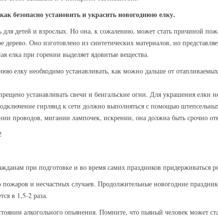
ак безопасно установить и украсить новогоднюю елку.
ь для детей и взрослых. Но она, к сожалению, может стать причиной пож
е дерево. Оно изготовлено из синтетических материалов, но представляе
ая елка при горении выделяет ядовитые вещества.
юю елку необходимо устанавливать, как можно дальше от отапливаемых
прещено устанавливать свечи и бенгальские огни. Для украшения елки не
одключение гирлянд к сети должно выполняться с помощью штепсельны
ии проводов, мигании лампочек, искрении, она должна быть срочно от
!
жданам при подготовке и во время самих праздников придерживаться ря
о пожаров и несчастных случаев. Продолжительные новогодние праздники
ся в 1,5-2 раза.
стоянии алкогольного опьянения. Помните, что пьяный человек может ст