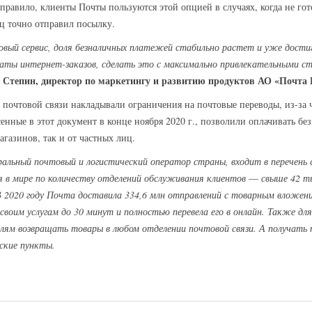
равило, клиенты Почты пользуются этой опцией в случаях, когда не гот
ец точно отправил посылку.
 новый сервис, доля безналичных платежей стабильно растет и уже дости
аты интернет-заказов, сделать это с максимально привлекательными ст
 Степин, директор по маркетингу и развитию продуктов АО «Почта 
уг почтовой связи накладывали ограничения на почтовые переводы, из-з
енные в этот документ в конце ноября 2020 г., позволили оплачивать б
газинов, так и от частных лиц.
льный почтовый и логистический оператор страны, входит в перечень 
 в мире по количеству отделений обслуживания клиентов
—
свыше 42 т
 2020 году Почта доставила 334,6 млн отправлений с товарным вложени
своим услугам до 30 минут и полностью перевела его в онлайн. Также дл
елям возвращать товары в любом отделении почтовой связи. А получать
рские пункты.