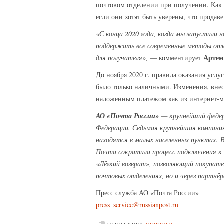
почтовом отделении при получении. Как п
если они хотят быть уверены, что продав
«С конца 2020 года, когда мы запустили
поддержать все современные методы опл
Артем
для получателя»,
— комментирует
До ноября 2020 г. правила оказания усл
было только наличными. Изменения, внес
наложенным платежом как из интернет-ма
АО «Почта России»
— крупнейший федера
Федерации. Седьмая крупнейшая компания
находятся в малых населенных пунктах.
В
Почта сократила процесс подключения к 
«Лёгкий возврат», позволяющий покупат
почтовых
отделениях, но и через партнё
Пресс служба АО «Почта России»
press_service@russianpost.ru