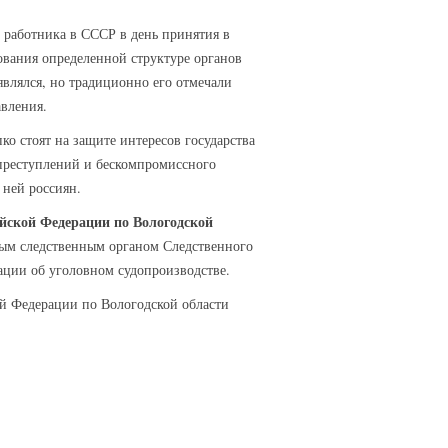
 работника в СССР в день принятия в
ования определенной структуре органов
влялся, но традиционно его отмечали
авления.
о стоят на защите интересов государства
 преступлений и бескомпромиссного
 ней россиян.
йской Федерации по Вологодской
ным следственным органом Следственного
ации об уголовном судопроизводстве.
й Федерации по Вологодской области