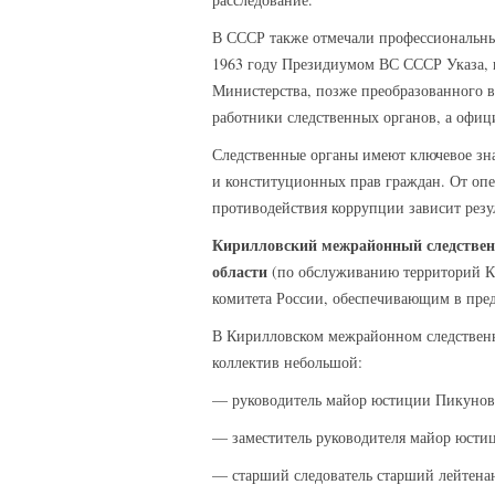
В СССР также отмечали профессиональный
1963 году Президиумом ВС СССР Указа, к
Министерства, позже преобразованного в
работники следственных органов, а офиц
Следственные органы имеют ключевое зна
и конституционных прав граждан. От опе
противодействия коррупции зависит резул
Кирилловский межрайонный следственн
области
(по обслуживанию территорий К
комитета России, обеспечивающим в пред
В Кирилловском межрайонном следственн
коллектив небольшой:
— руководитель майор юстиции Пикуно
— заместитель руководителя майор юсти
— старший следователь старший лейтена