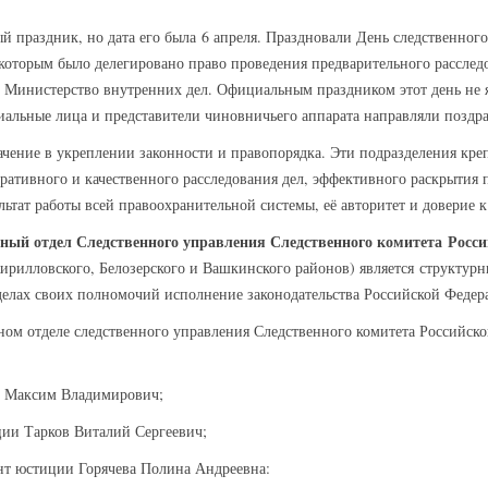
 праздник, но дата его была 6 апреля. Праздновали День следственного
оторым было делегировано право проведения предварительного расслед
 Министерство внутренних дел. Официальным праздником этот день не я
иальные лица и представители чиновничьего аппарата направляли поздр
чение в укреплении законности и правопорядка. Эти подразделения крепк
ративного и качественного расследования дел, эффективного раскрытия
ьтат работы всей правоохранительной системы, её авторитет и доверие к
ый отдел Следственного управления Следственного комитета Росси
ирилловского, Белозерского и Вашкинского районов) является структур
елах своих полномочий исполнение законодательства Российской Федер
ом отделе следственного управления Следственного комитета Российско
в Максим Владимирович;
ции Тарков Виталий Сергеевич;
нт юстиции Горячева Полина Андреевна: