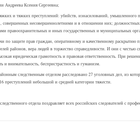
ии Андреева Ксения Сергеевна;
тяжких и тяжких преступлений: убийств, изнасилований, умышленного п
й, совершенных несовершеннолетними и в отношении них; должностных
ами правоохранительных и иных государственных и муниципальных орг
дачи по защите прав граждан, оперативному и качественному раскрытию 
телей районов, вера людей в торжество справедливости. И они с честью 
ысокая юридическая грамотность и правовая ответственность. При решен
сть и внимательность, беспристрастность и гуманизм.
йонным следственным отделом расследовано 27 уголовных дел, из кото
16 преступлений небольшой и средней категории тяжести.
ледственного отдела поздравляет всех российских следователей с проф