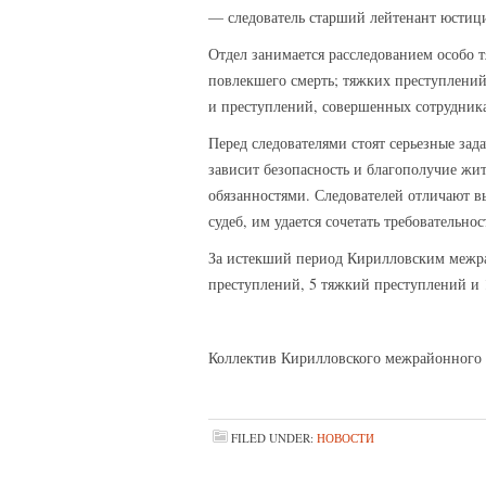
— следователь старший лейтенант юстиц
Отдел занимается расследованием особо 
повлекшего смерть; тяжких преступлени
и преступлений, совершенных сотрудник
Перед следователями стоят серьезные за
зависит безопасность и благополучие жи
обязанностями. Следователей отличают в
судеб, им удается сочетать требовательно
За истекший период Кирилловским межра
преступлений, 5 тяжкий преступлений и 
Коллектив Кирилловского межрайонного с
FILED UNDER:
НОВОСТИ