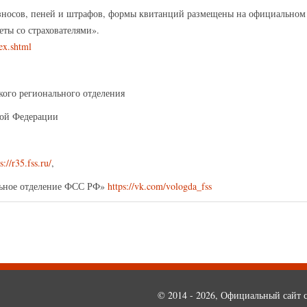
зносов, пеней и штрафов, формы квитанций размещены на официальном с
еты со страхователями».
ex.shtml
кого регионального отделения
кой Федерации
s://r35.fss.ru/
,
льное отделение ФСС РФ»
https://vk.com/vologda_fss
© 2014 - 2026, Официальный сайт с